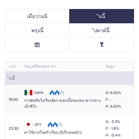
ไทย
เมื่อวานนี
ันนี้
Trader
พรุ่งนี้
ัปดาห์นี้
เวลา
ข้อมูลที่มีผลต่อราคา
ข้อมูล
ันนี้
MXN
A: 6.50%
19:00
F: -
การตัดสินใจเรื่องอัตราดอกเบี้ยของธนาคารกลาง
P: 6.50%
เม็กซิโก
A: -3.3%
JPY
23:30
F: -1.8%
ค่าใช้จ่ายในครัวเรือน (ปี/ปีก่อนหน้า)
P: -0.4%