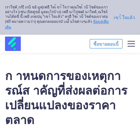
เราใชค้ ุกก้(ี เกบ็ ขอ้ มูล)เพ่อื ใหเ้ ขา้ ใจว่าคุณใชเ้ วบ็ ไซต์ของเรา
อย่างไร (เช่น เปิดดูขอ้ มูลอะไรบ้าง) เพ่อื นาไปพฒั นาใหค้ ุณใชง้
านได้ดขี นึ้ เพยี งกดป่มุ “เขา้ ใจแล้ว” หรอื ใชเ้ วบ็ ไซต์ของเราต่อ
เขา้ ใจแล้ว
(ซ่งึ หมายความว่า) คุณตกลงยอบรบั เงอ่ื นไขต่างๆแล้ว
ข้อมูลเพิ่ม
เติม
ซื้อขายตอนนี้
ซื้อขาย
ก าหนดการของเหตุกา
แพลตฟอร์ม
รณ์ส าคัญที่ส่งผลต่อการ
การวิเคราะห์ตลาด
เปลี่ยนแปลงของราคา
การศึกษา
ตลาด
เกี่ยวกับเรา