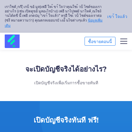
เราใชค้ ุกก้(ี เกบ็ ขอ้ มูล)เพ่อื ใหเ้ ขา้ ใจว่าคุณใชเ้ วบ็ ไซต์ของเรา
อย่างไร (เช่น เปิดดูขอ้ มูลอะไรบ้าง) เพ่อื นาไปพฒั นาใหค้ ุณใชง้
านได้ดขี นึ้ เพยี งกดป่มุ “เขา้ ใจแล้ว” หรอื ใชเ้ วบ็ ไซต์ของเราต่อ
เขา้ ใจแล้ว
(ซ่งึ หมายความว่า) คุณตกลงยอบรบั เงอ่ื นไขต่างๆแล้ว
ข้อมูลเพิ่ม
เติม
ซื้อขายตอนนี้
ซื้อขาย
จะเปิดบัญชีจริงได้อย่างไร?
แพลตฟอร์ม
เปิดบัญชีจริงเพื่อเริ่มการซื้อขายทันที
การวิเคราะห์ตลาด
การศึกษา
เกี่ยวกับเรา
เปิดบัญชีจริงทันที ฟรี!