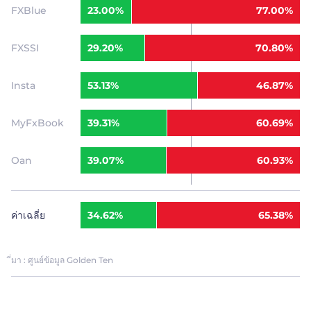
FXBlue
23.00%
77.00%
FXSSI
29.20%
70.80%
Insta
53.13%
46.87%
MyFxBook
39.31%
60.69%
Oan
39.07%
60.93%
ค่าเฉลี่ย
34.62%
65.38%
ี่มา : ศูนย์ข้อมูล Golden Ten