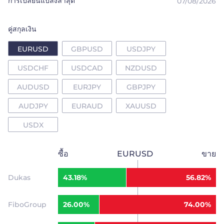
การเปลี่ยนแปลงล่าสุด
ไทย
07/08/2026
Trader
คู่สกุลเงิน
EURUSD
GBPUSD
USDJPY
USDCHF
USDCAD
NZDUSD
AUDUSD
EURJPY
GBPJPY
AUDJPY
EURAUD
XAUUSD
USDX
ซื้อ
EURUSD
ขาย
Dukas
43.18%
56.82%
FiboGroup
26.00%
74.00%