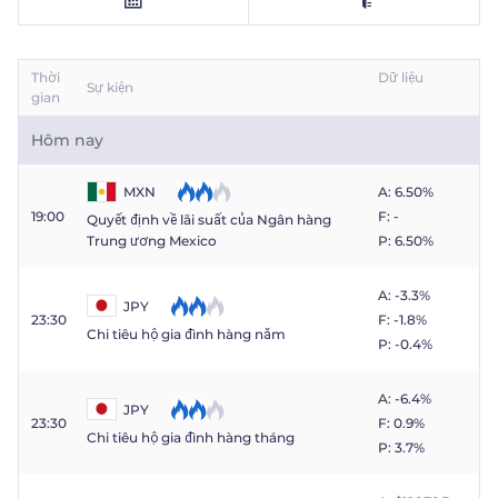
Trader
Thời
Dữ liệu
Sự kiện
gian
Hôm nay
MXN
A: 6.50%
19:00
F: -
Quyết định về lãi suất của Ngân hàng
P: 6.50%
Trung ương Mexico
A: -3.3%
JPY
23:30
F: -1.8%
Chi tiêu hộ gia đình hàng năm
P: -0.4%
A: -6.4%
JPY
23:30
F: 0.9%
Chi tiêu hộ gia đình hàng tháng
P: 3.7%