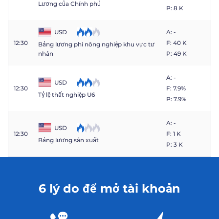
Lương của Chính phủ
P: 8 K
USD
A: -
12:30
F: 40 K
Bảng lương phi nông nghiệp khu vực tư
P: 49 K
nhân
A: -
USD
12:30
F: 7.9%
Tỷ lệ thất nghiệp U6
P: 7.9%
A: -
USD
12:30
F: 1 K
Bảng lương sản xuất
P: 3 K
6 lý do để mở tài khoản