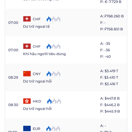
P: €​-7.729 B
A: ₣​768.260 B
CHF
07:00
F: -
Dự trữ ngoại tệ
P: ₣​758.851 B
A: -35
CHF
07:00
F: -36
Khí hậu người tiêu dùng
P: -40
A: $​3.419 T
CNY
08:29
F: $​3.410 T
Dự trữ ngoại hối
P: $​3.416 T
A: $​447.8 B
HKD
08:30
F: $​446.2 B
Dự trữ ngoại hối
P: $​445.9 B
A: -
EUR