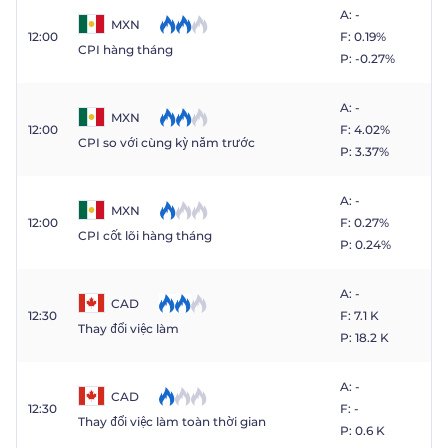
A: -
MXN
12:00
F: 0.19%
CPI hàng tháng
P: -0.27%
A: -
MXN
12:00
F: 4.02%
CPI so với cùng kỳ năm trước
P: 3.37%
A: -
MXN
12:00
F: 0.27%
CPI cốt lõi hàng tháng
P: 0.24%
A: -
CAD
12:30
F: 7.1 K
Thay đổi việc làm
P: 18.2 K
A: -
CAD
12:30
F: -
Thay đổi việc làm toàn thời gian
P: 0.6 K