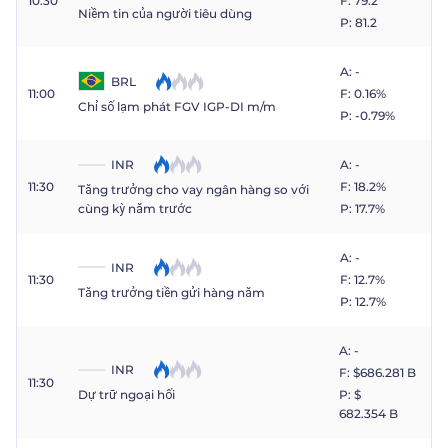
10:30
F: 79.2
Niềm tin của người tiêu dùng
P: 81.2
A: -
BRL
11:00
F: 0.16%
Chỉ số lạm phát FGV IGP-DI m/m
P: -0.79%
INR
A: -
11:30
F: 18.2%
Tăng trưởng cho vay ngân hàng so với
cùng kỳ năm trước
P: 17.7%
A: -
INR
11:30
F: 12.7%
Tăng trưởng tiền gửi hàng năm
P: 12.7%
A: -
INR
F: $​686.281 B
11:30
Dự trữ ngoại hối
P: $​
682.354 B