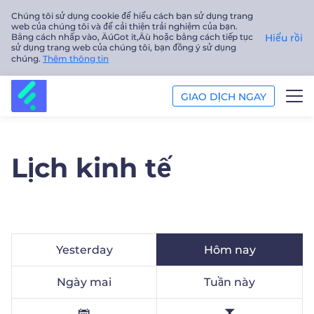
Chúng tôi sử dụng cookie để hiểu cách bạn sử dụng trang
web của chúng tôi và để cải thiện trải nghiệm của bạn.
Bằng cách nhấp vào‚ ÄúGot it‚Äù hoặc bằng cách tiếp tục
Hiểu rồi
sử dụng trang web của chúng tôi, bạn đồng ý sử dụng
chúng.
Thêm thông tin
GIAO DỊCH NGAY
GIAO DỊCH
Lịch kinh tế
NỀN TẢNG
PHÂN TÍCH
GIÁO DỤC
Yesterday
Hôm nay
Công ty
Ngày mai
Tuần này
Tiếng Việt