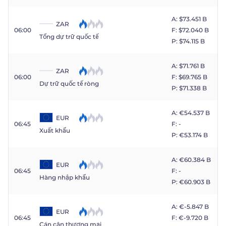
A: $​73.451 B
ZAR
06:00
F: $​72.040 B
Tổng dự trữ quốc tế
P: $​74.115 B
A: $​71.761 B
ZAR
06:00
F: $​69.765 B
Dự trữ quốc tế ròng
P: $​71.338 B
A: €​54.537 B
EUR
06:45
F: -
Xuất khẩu
P: €​53.174 B
A: €​60.384 B
EUR
06:45
F: -
Hàng nhập khẩu
P: €​60.903 B
A: €​-5.847 B
EUR
06:45
F: €​-9.720 B
Cán cân thương mại