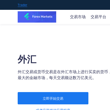
Trader
交易市场
交易平台
交易全球市场
随时随地开启交易
市场新闻和研究
教育概况
关于FOREX MARKETS
提供70+种交易产品，包括35+外汇货币对、黄金、石
我们的产品支持多种下载和使用方式，包括iOS、Andro
随时了解实时的市场观点及机会，可操作的交易理念和
FOREX MARKETS 在交易过程的每个阶段为您提供帮
我们是值得信赖的在线交易提供商，通过我们创新性的
油、股票、指数、主流的加密货币等等。
业策略参考。
助。
台和应用程序，您可以交易全球金融市场。
概览 >
外汇
开户
开户
外汇交易或货币交易是在外汇市场上进行买卖的货币
最大的金融市场，每天交易额达数万亿美元。
或
或
尝试免费模拟账户
尝试免费模拟账户
苹果商店
谷
立即开始交易