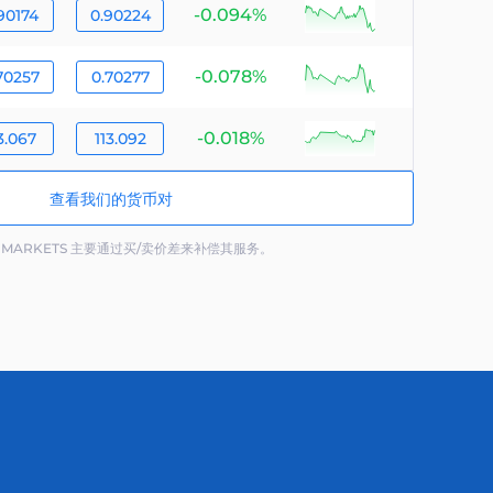
-0.094%
null
90174
0.90224
-0.078%
null
70257
0.70277
-0.018%
null
3.067
113.092
查看我们的货币对
X MARKETS 主要通过买/卖价差来补偿其服务。