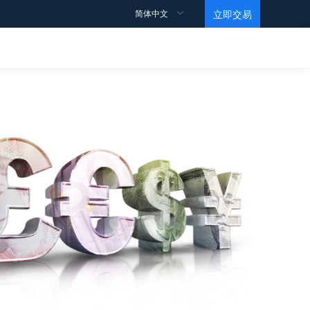
简体中文
立即交易
交易规则
支持
观点
教育视频
合约细则
如何开户？
点差
如何交易？
如何获利？
数据
马丁视频
交易账户
常见问题
情绪指数
基础
条款和条件
ECN帐户
投行订单
Level 1
高杠杆账户
黄金ETF持仓报告
Level 2
伊斯兰账户
EIA原油报告