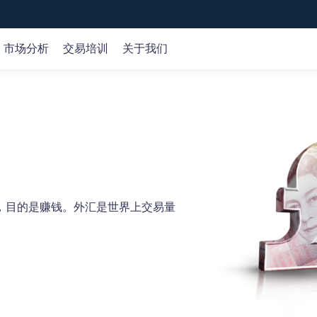
市场分析
交易培训
关于我们
全球市场
市场分析
在线课程
公司
外汇
交易策略
基础知识
关于我们
id、Web和MT5交易平台。
专
平
概览 >
商品
交易机会
交易术语
客户资金保护
指数
产品研究
认识产品
牌照监管
股票
财经日历
认识交易
选择我们
加密货币
市场分析
，目的是赚钱。外汇是世界上交易量
技术分析
歌商店
网页端交易