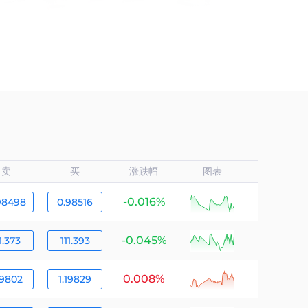
卖
买
涨跌幅
图表
-0.016%
null
98498
0.98516
-0.045%
null
1.373
111.393
0.008%
null
19802
1.19829