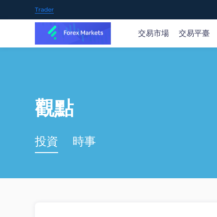
Trader
交易市場
交易平臺
交易全球市場
隨時隨地開啟交易
市場新聞和研究
教育概況
關於FOREX MARKETS
提供70+種交易產品，包括35+外匯貨幣對、黃金、石
我們的產品支持多種下載和使用方式，包括iOS、Andro
隨時了解實時的市場觀點及機會，可操作的交易理念和
FOREX MARKETS 在交易過程的每個階段為您提供幫
我們是值得信賴的在線交易提供商，通過我們創新性的
觀點
油、股票、指數、主流的加密貨幣等等。
業策略參考。
助。
臺和應用程序，您可以交易全球金融市場。
概覽 >
投資
開戶
開戶
時事
或
或
嘗試免費模擬賬戶
嘗試免費模擬賬戶
蘋果商店
谷