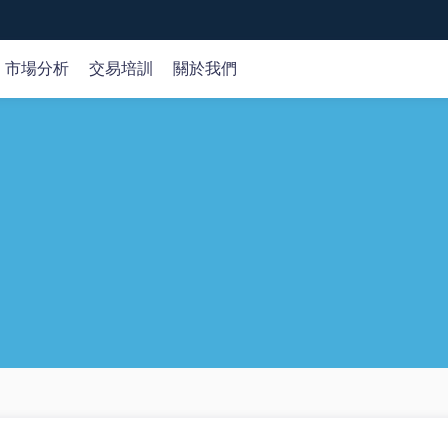
市場分析
交易培訓
關於我們
全球市場
市場分析
在線課程
公司
外匯
交易策略
基礎知識
關於我們
id、Web和MT5交易平臺。
專
平
概覽 >
商品
交易機會
交易術語
客戶資金保護
指數
產品研究
認識產品
牌照監管
股票
財經日歷
認識交易
選擇我們
加密貨幣
市場分析
技術分析
歌商店
網頁端交易