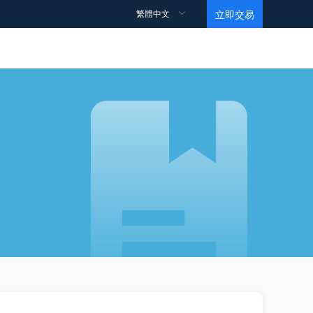
繁體中文
立即交易
交易規則
支持
觀點
教育視頻
合約細則
如何開戶？
點差
如何交易？
如何獲利？
數據
馬丁視頻
交易賬戶
常見問題
情緒指數
基礎
條款和條件
ECN帳戶
投行訂單
Level 1
高杠桿賬戶
黃金ETF持倉報告
Level 2
伊斯蘭賬戶
EIA原油報告